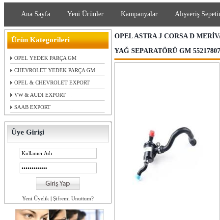
Ana Sayfa
Yeni Ürünler
Kampanyalar
Alışveriş Sepeti
OPEL ASTRA J CORSA D MERİV
Ürün Kategorileri
YAĞ SEPARATÖRÜ GM 55217807 6
OPEL YEDEK PARÇA GM
CHEVROLET YEDEK PARÇA GM
OPEL & CHEVROLET EXPORT
VW & AUDI EXPORT
SAAB EXPORT
Üye Girişi
Yeni Üyelik
|
Şifremi Unuttum?