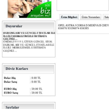
Ürün Bilgileri
Ürün Yorumları
Taks
OPEL ASTRA J CORSA D MERİVA B CHE
Duyurular
656076 93196074 656385
ÖNEMLİ!!!!!!!! LÜTFEN GÜNCEL STOK
DURUMLARI VE GÜNCEL FİYATLAR İLE
İLGİLİ MERKEZİMİZLE İRTİBATA
GEÇİNİZ....
ÖNEMLİ!!!!!!!! LÜTFEN GÜNCEL STOK
DURUMLARI VE GÜNCEL FİYATLAR İLE
İLGİLİ MERKEZİMİZLE İRTİBATA
GEÇİNİZ....
Döviz Kurları
Dolar Alış
: 0.00 TL
Dolar Satış
: 0.00 TL
EURO Alış
: 59.00 TL
EURO Satış
: 59.00 TL
Sayfalar