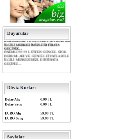
Duyurular
ÖNEMLİ!!!!!!!! LÜTFEN GÜNCEL STOK
DURUMLARI VE GÜNCEL FİYATLAR İLE
İLGİLİ MERKEZİMİZLE İRTİBATA
GEÇİNİZ....
ÖNEMLİ!!!!!!!! LÜTFEN GÜNCEL STOK
DURUMLARI VE GÜNCEL FİYATLAR İLE
İLGİLİ MERKEZİMİZLE İRTİBATA
GEÇİNİZ....
Döviz Kurları
Dolar Alış
: 0.00 TL
Dolar Satış
: 0.00 TL
EURO Alış
: 59.00 TL
EURO Satış
: 59.00 TL
Sayfalar