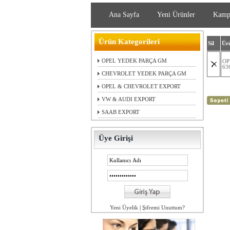
Ana Sayfa
Yeni Ürünler
Kamp
Ürün Kategorileri
Sil
Ürü
OPEL YEDEK PARÇA GM
OP
63
CHEVROLET YEDEK PARÇA GM
OPEL & CHEVROLET EXPORT
VW & AUDI EXPORT
SAAB EXPORT
Üye Girişi
Yeni Üyelik
|
Şifremi Unuttum?