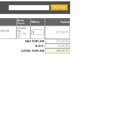
Birim
Miktar
Toplam
Fiyatı
175,00
340268
TL
157,50 TL
157,50
TL
ARA TOPLAM
157,50 TL
K.D.V.
31,50 TL
GENEL TOPLAM
189,00 TL