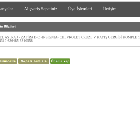
anyalar
Alışveriş Sepetiniz
Üye İşlemleri
İletişim
n Bilgileri
EL ASTRA J - ZAFİRA B-C -INSIGNIA- CHEVROLET CRUZE V KAYIŞ GERGİSİ KOMPLE 1
6319 636485 6340558