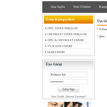
Ana Sayfa
Yeni Ürünler
Kamp
Ürün Kategorileri
Üye Gi
OPEL YEDEK PARÇA GM
*
E-Posta
CHEVROLET YEDEK PARÇA GM
*
Şifre
OPEL & CHEVROLET EXPORT
VW & AUDI EXPORT
SAAB EXPORT
Üye Girişi
Yeni Üyelik
|
Şifremi Unuttum?